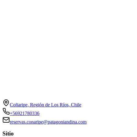
Coñaripe, Región de Los Ríos, Chile
+56921780336
reservas.conaripe@patagoniandina.com
Sitio