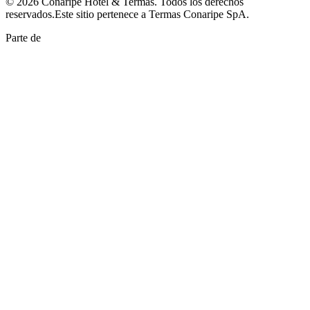
©
2026
Coñaripe Hotel & Termas
. Todos los derechos
reservados.
Este sitio pertenece a
Termas Conaripe SpA
.
Parte de