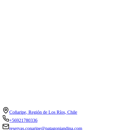
Coñaripe, Región de Los Ríos, Chile
+56921780336
reservas.conaripe@patagoniandina.com