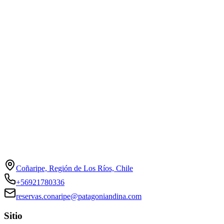
Coñaripe, Región de Los Ríos, Chile
+56921780336
reservas.conaripe@patagoniandina.com
Sitio